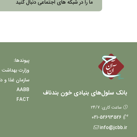
ما را در شبکه های اجتماعی دنبال کنید
پیوندها:
وزارت بهداشت 
سازمان غذا و دا
AABB
بانک سلول‌های بنیادی خون بندناف
FACT
ساعت کاری: 24/7
021-52693526
info@jcbb.ir