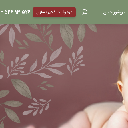
526 93 526 - 021
بروشور جانان
درخواست ذخیره سازی