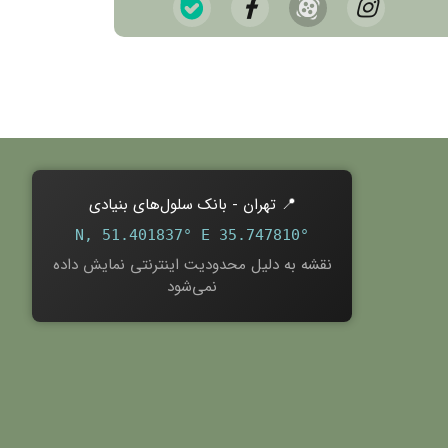
📍 تهران - بانک سلول‌های بنیادی
35.747810° N, 51.401837° E
نقشه به دلیل محدودیت اینترنتی نمایش داده
نمی‌شود