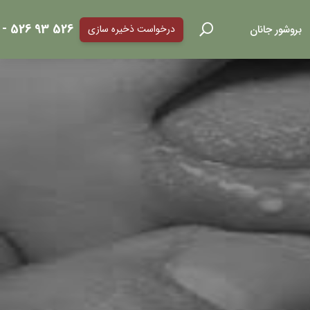
526 93 526 - 021
بروشور جانان
درخواست ذخیره سازی