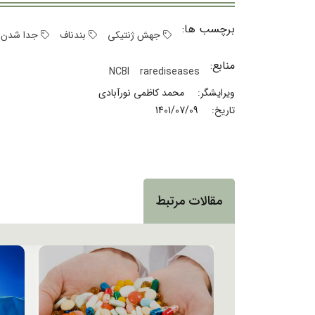
برچسب ها:
جهش ژنتیکی
بندناف
جدا شدن ب
منابع:
NCBI
rarediseases
ویرایشگر:
محمد کاظمی نورآبادی
تاریخ:
1401/07/09
مقالات مرتبط