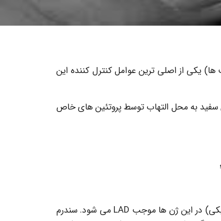
 ها) یکی از اصلی ترین عوامل کنترل کننده این
ی سفید به محل التهاب توسط پروتئین های خاص
وجود یا فقدان این پروتئین ها در خون و سطح آنها توسط ژن های خاص کنترل می شود و بروز جهش (تغییر ژنتیکی) در این ژن ها موجب LAD می شود. سندرم