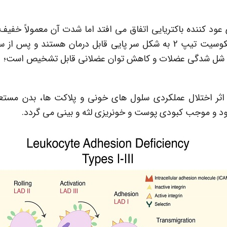
بندناف وجود ندارد. به طور کلی عفونت ها در لکوسیت تیپ 2 به شکل سر پایی 
 رشد، شل شدگی عضلات و کاهش توان عضلانی قابل تشخیص است؛
مشابه لکوسیت نوع 1 است و در اثر اختلال عملکردی سلول های خونی و پلاکت ه
 شود و موجب کبودی پوست و خونریزی لثه و بینی می گردد.