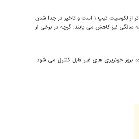
در نوزادان مبتلا به لکوسیت تیپ 2 عفونت های عود کننده باکتریایی اتفاق می افتد اما شدت آن معمولاً خفیف‌تر از لکوسیت تیپ 1 است و تاخیر در جدا شدن
قابل درمان هستند و پس از سه سالگی نیز کاهش می یابند. گرچه در برخی ار
ا، بدن مستعد بروز خونریزی های غیر قابل کنترل می شود.