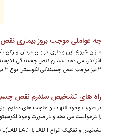
چه عواملی موجب بروز بیماری نقص
میزان شیوع این بیماری در بین مردان و زنان 
3 نیز موجب نقص چسبندگی لکوسیتی نوع 3 می شود.
راه های تشخیص سندرم نقص چسبن
در صورت وجود التهاب و عفونت های مداوم، پزش
را درخواست می دهد و در صورت وجود لکوسیتوز
تشخیص و تفکیک انواع LAD LAD II, LAD I)یا (LAD III از طریق انجام آزمایش ژنتیک مولکولی و شناسایی نوع جهش ژنتیکی امکان پذیر است.