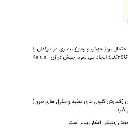
تمال بروز جهش و وقوع بیماری در فرزندان را
افزایش می دهد. سندرم نقص چسبندگی لکوسیتی نوع 1، در اثر جهش در ژن ITGB2 و نوع 2 در اثر جهش در ژن SLC35C1 ایجاد می شود. جهش در ژن Kindlin-
خون (شمارش گلبول های سفید و سلول های خون)
گیرد.