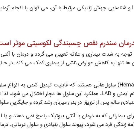
در صورت وجود سابقه خانوادگی در ابتلا به LAD و شناسایی جهش ژنتیکی مرتبط با آن، می 
ر درمان سندرم نقص چسبندگی لکوسیتی موثر است
رد لکوسیت با توجه به شدت بیماری و علائم تعیین می گردد و درمان با
 ها تنها به کاهش عوارض ناشی از بیماری کمک می کند. در حالی 
سلول‌ بنیادی خون‌ساز (Hematopoietic stem cells) سلول‌هایی هستند که قابلیت تب
ل می شود، لذا تزریق
بنیادی سالم پس از تزریق در بدن میزبان رشد کرده و جایگزین س
رای بیمارانی که به درمان با آنتی بیوتیک پاسخ نمی دهند و یا ا
ه زندگی فرد می شود، پیوند سلول بنیادی و سلول درمانی، درما