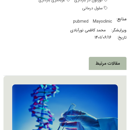
کورتون در بارداری
غربالگری بارداری
سلول درمانی
منابع:
pubmed
Mayoclinic
ویرایشگر:
محمد کاظمی نورآبادی
تاریخ:
1401/06/16
مقالات مرتبط